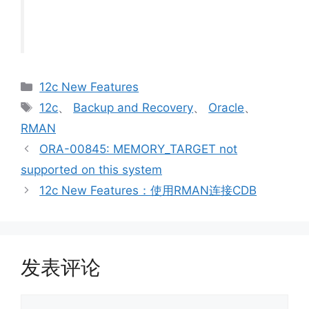
分
12c New Features
类
标
12c
、
Backup and Recovery
、
Oracle
、
签
RMAN
ORA-00845: MEMORY_TARGET not
supported on this system
12c New Features：使用RMAN连接CDB
发表评论
评