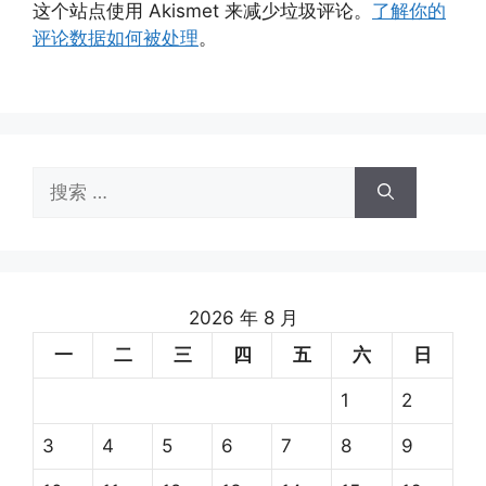
这个站点使用 Akismet 来减少垃圾评论。
了解你的
评论数据如何被处理
。
搜
索：
2026 年 8 月
一
二
三
四
五
六
日
1
2
3
4
5
6
7
8
9