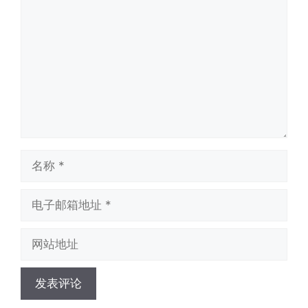
论
名
称
电
子
邮
网
箱
站
地
地
址
址