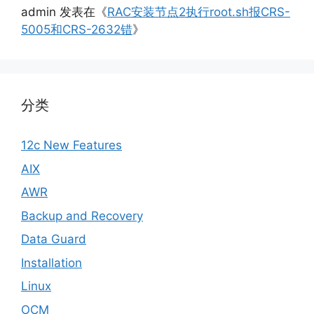
admin
发表在《
RAC安装节点2执行root.sh报CRS-
5005和CRS-2632错
》
分类
12c New Features
AIX
AWR
Backup and Recovery
Data Guard
Installation
Linux
OCM