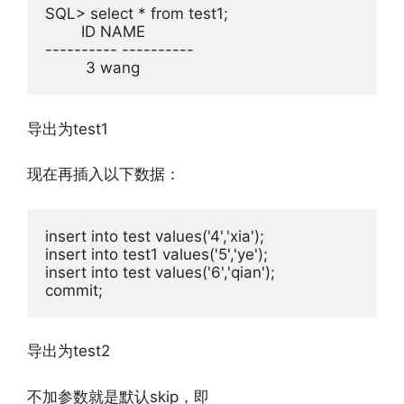
SQL> select * from test1;

        ID NAME

---------- ----------

         3 wang
导出为test1
现在再插入以下数据：
insert into test values('4','xia');

insert into test1 values('5','ye');

insert into test values('6','qian');

commit;
导出为test2
不加参数就是默认skip，即