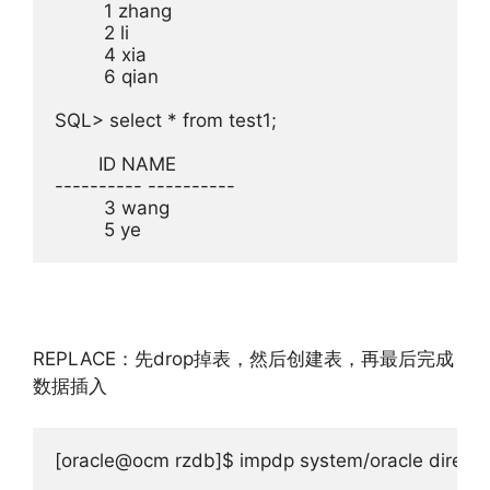
         1 zhang

         2 li

         4 xia

         6 qian

SQL> select * from test1;

        ID NAME

---------- ----------

         3 wang

         5 ye
REPLACE：先drop掉表，然后创建表，再最后完成
数据插入
[oracle@ocm rzdb]$ impdp system/oracle directo