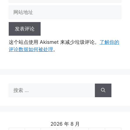
邮
网
箱
站
地
地
址
址
这个站点使用 Akismet 来减少垃圾评论。
了解你的
评论数据如何被处理
。
搜
索：
2026 年 8 月