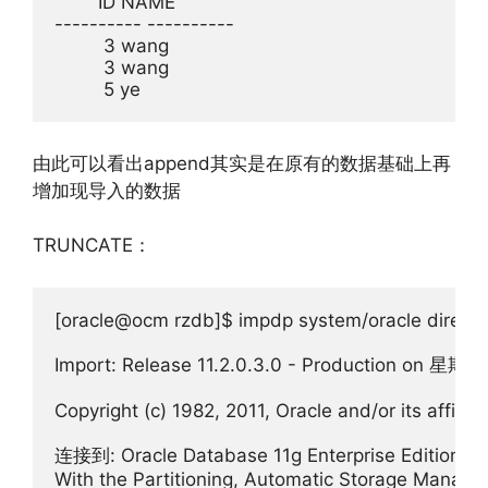
        ID NAME

---------- ----------

         3 wang

         3 wang

         5 ye
由此可以看出append其实是在原有的数据基础上再
增加现导入的数据
TRUNCATE：
[oracle@ocm rzdb]$ impdp system/oracle direct
Import: Release 11.2.0.3.0 - Production on 星期三
Copyright (c) 1982, 2011, Oracle and/or its affiliate
连接到: Oracle Database 11g Enterprise Edition Rele
With the Partitioning, Automatic Storage Manage