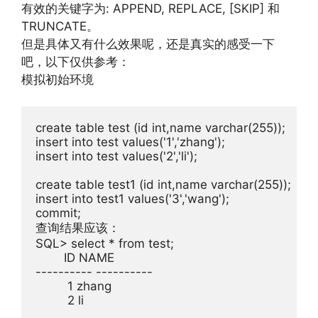
有效的关键字为: APPEND, REPLACE, [SKIP] 和
TRUNCATE。
但是具体又有什么效果呢，还是真实的感受一下
吧，以下仅供参考：
模拟初始环境
create table test (id int,name varchar(255));

insert into test values('1','zhang');

insert into test values('2','li');

create table test1 (id int,name varchar(255));

insert into test1 values('3','wang');

commit;

查询结果应该：

SQL> select * from test;

        ID NAME

---------- ----------

         1 zhang

         2 li
