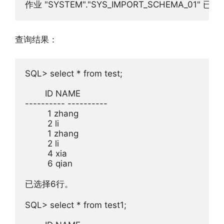
作业 "SYSTEM"."SYS_IMPORT_SCHEMA_01" 已于
查询结果：
SQL> select * from test;

        ID NAME

---------- ----------

         1 zhang

         2 li

         1 zhang

         2 li

         4 xia

         6 qian

已选择6行。

SQL> select * from test1;
