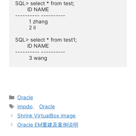
SQL> select * from test;

        ID NAME

---------- ----------

         1 zhang

         2 li

SQL> select * from test1;

        ID NAME

---------- ----------

         3 wang
分
Oracle
类
标
impdp
、
Oracle
签
Shrink VirtualBox image
Oracle EM重建及案例说明