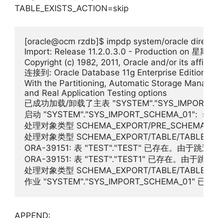
TABLE_EXISTS_ACTION=skip
[oracle@ocm rzdb]$ impdp system/oracle directo
Import: Release 11.2.0.3.0 - Production on 星期三
Copyright (c) 1982, 2011, Oracle and/or its affiliate
连接到: Oracle Database 11g Enterprise Edition Rele
With the Partitioning, Automatic Storage Manage
and Real Application Testing options

已成功加载/卸载了主表 "SYSTEM"."SYS_IMPORT_SC
启动 "SYSTEM"."SYS_IMPORT_SCHEMA_01":  system/*
处理对象类型 SCHEMA_EXPORT/PRE_SCHEMA/PR
处理对象类型 SCHEMA_EXPORT/TABLE/TABLE

ORA-39151: 表 "TEST"."TEST" 已存在。由于跳过了
ORA-39151: 表 "TEST"."TEST1" 已存在。由于跳过
处理对象类型 SCHEMA_EXPORT/TABLE/TABLE_DA
作业 "SYSTEM"."SYS_IMPORT_SCHEMA_01" 已经
APPEND: