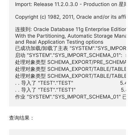
Import: Release 11.2.0.3.0 - Production on 星期三
Copyright (c) 1982, 2011, Oracle and/or its affiliate
连接到: Oracle Database 11g Enterprise Edition Rele
With the Partitioning, Automatic Storage Manage
and Real Application Testing options

已成功加载/卸载了主表 "SYSTEM"."SYS_IMPORT_SC
启动 "SYSTEM"."SYS_IMPORT_SCHEMA_01":  system/
处理对象类型 SCHEMA_EXPORT/PRE_SCHEMA/PR
处理对象类型 SCHEMA_EXPORT/TABLE/TABLE

处理对象类型 SCHEMA_EXPORT/TABLE/TABLE_DA
. . 导入了 "TEST"."TEST"                               5.429
. . 导入了 "TEST"."TEST1"                              5.421 
作业 "SYSTEM"."SYS_IMPORT_SCHEMA_01" 已于
查询结果：