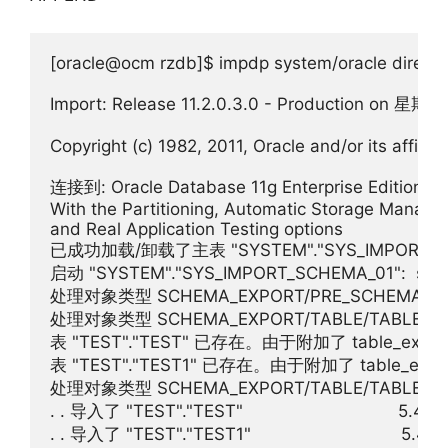
[oracle@ocm rzdb]$ impdp system/oracle direct
Import: Release 11.2.0.3.0 - Production on 星期三
Copyright (c) 1982, 2011, Oracle and/or its affiliate
连接到: Oracle Database 11g Enterprise Edition Rele
With the Partitioning, Automatic Storage Manage
and Real Application Testing options

已成功加载/卸载了主表 "SYSTEM"."SYS_IMPORT_SC
启动 "SYSTEM"."SYS_IMPORT_SCHEMA_01":  system/
处理对象类型 SCHEMA_EXPORT/PRE_SCHEMA/PR
处理对象类型 SCHEMA_EXPORT/TABLE/TABLE

表 "TEST"."TEST" 已存在。由于附加了 table_e
表 "TEST"."TEST1" 已存在。由于附加了 table_
处理对象类型 SCHEMA_EXPORT/TABLE/TABLE_DA
. . 导入了 "TEST"."TEST"                               5.453
. . 导入了 "TEST"."TEST1"                              5.429