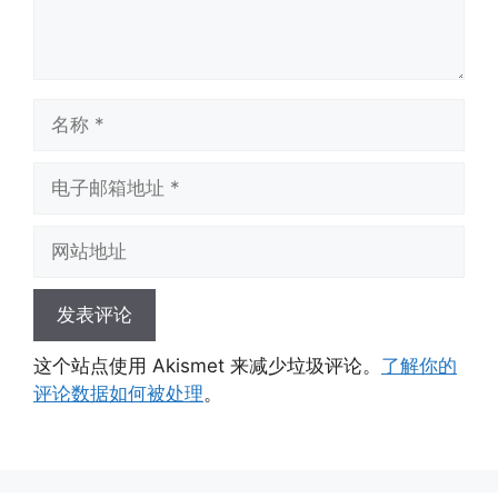
名
称
电
子
邮
网
箱
站
地
地
址
址
这个站点使用 Akismet 来减少垃圾评论。
了解你的
评论数据如何被处理
。