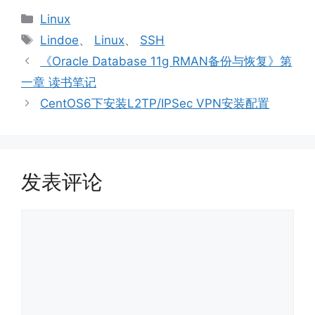
分
Linux
类
标
Lindoe
、
Linux
、
SSH
签
《Oracle Database 11g RMAN备份与恢复》第
一章 读书笔记
CentOS6下安装L2TP/IPSec VPN安装配置
发表评论
评
论