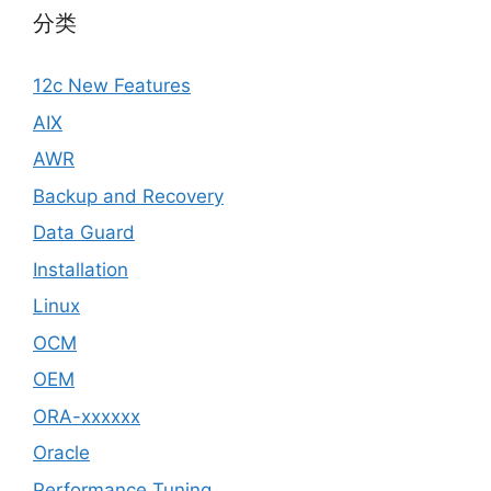
分类
12c New Features
AIX
AWR
Backup and Recovery
Data Guard
Installation
Linux
OCM
OEM
ORA-xxxxxx
Oracle
Performance Tuning