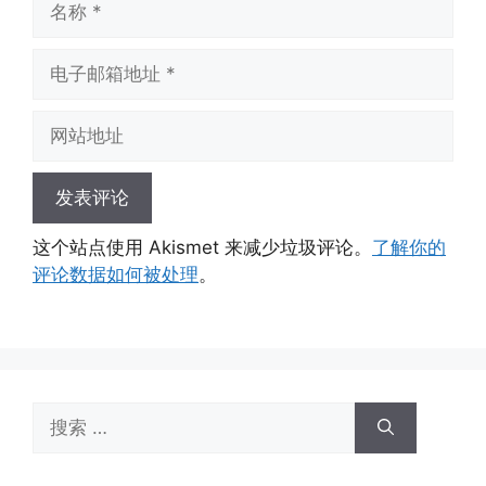
称
电
子
邮
网
箱
站
地
地
址
址
这个站点使用 Akismet 来减少垃圾评论。
了解你的
评论数据如何被处理
。
搜
索：