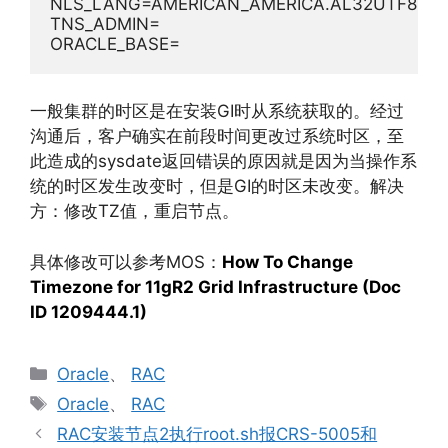
NLS_LANG=AMERICAN_AMERICA.AL32UTF8

TNS_ADMIN=

ORACLE_BASE=
一般集群的时区是在安装GI时从系统获取的。经过
沟通后，客户确实在前段时间更改过系统时区，至
此造成的sysdate返回错误的原因就是因为当操作系
统的时区发生改变时，但是GI的时区未改变。解决
方：修改TZ值，重启节点。
具体修改可以参考MOS：
How To Change
Timezone for 11gR2 Grid Infrastructure (Doc
ID 1209444.1)
分
Oracle
、
RAC
类
标
Oracle
、
RAC
签
RAC安装节点2执行root.sh报CRS-5005和