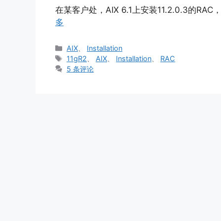
在某客户处，AIX 6.1上安装11.2.0.3的RA
多
分
AIX
、
Installation
类
标
11gR2
、
AIX
、
Installation
、
RAC
签
5 条评论