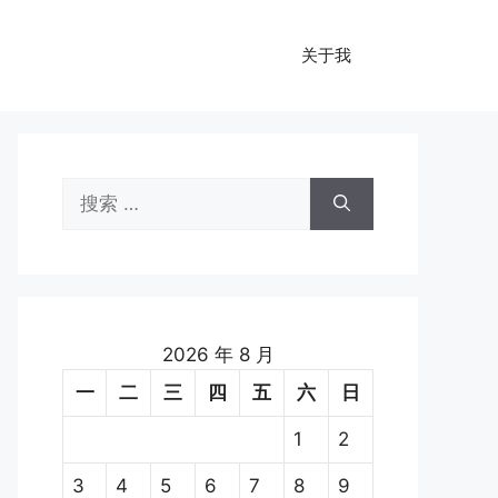
关于我
搜
索：
2026 年 8 月
一
二
三
四
五
六
日
1
2
3
4
5
6
7
8
9