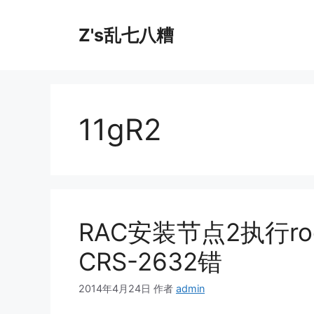
跳
至
Z's乱七八糟
内
容
11gR2
RAC安装节点2执行roo
CRS-2632错
2014年4月24日
作者
admin