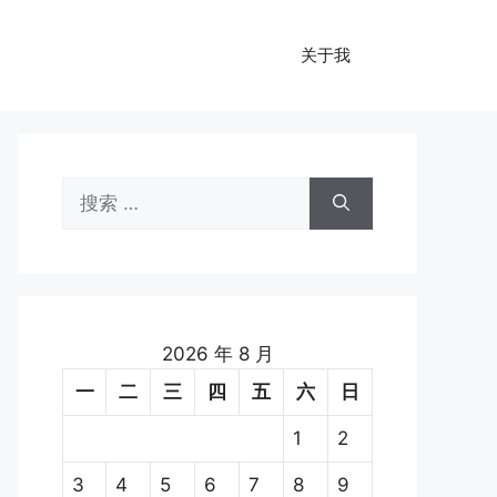
关于我
搜
索：
2026 年 8 月
一
二
三
四
五
六
日
1
2
3
4
5
6
7
8
9