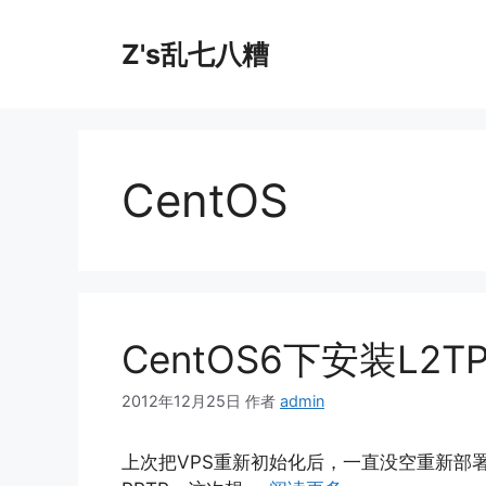
跳
至
Z's乱七八糟
内
容
CentOS
CentOS6下安装L2TP
2012年12月25日
作者
admin
上次把VPS重新初始化后，一直没空重新部署