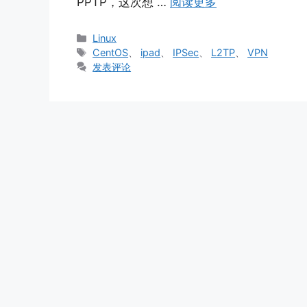
PPTP，这次想 …
阅读更多
分
Linux
类
标
CentOS
、
ipad
、
IPSec
、
L2TP
、
VPN
签
发表评论