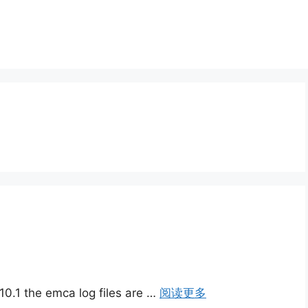
he emca log files are …
阅读更多