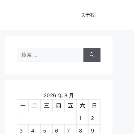
关于我
搜
索：
2026 年 8 月
一
二
三
四
五
六
日
1
2
3
4
5
6
7
8
9