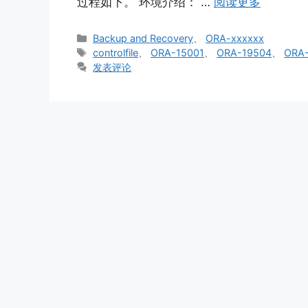
过程如下。 环境介绍： …
阅读更多
分
Backup and Recovery
、
ORA-xxxxxx
类
标
controlfile
、
ORA-15001
、
ORA-19504
、
ORA
签
发表评论