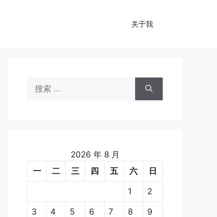
关于我
搜
索：
2026 年 8 月
一
二
三
四
五
六
日
1
2
3
4
5
6
7
8
9