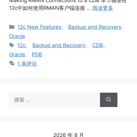
Making RMAN Connections to a CDB 本节描述在
12c中如何使用RMAN客户端连接 …
阅读更多
分
12c New Features
、
Backup and Recovery
、
类
Oracle
标
12c
、
Backup and Recovery
、
CDB
、
签
Oracle
、
PDB
1 条评论
搜
索：
2026 年 8 月