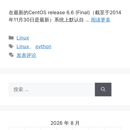
在最新的CentOS release 6.6 (Final)（截至于2014
年11月30日是最新）系统上默认自 …
阅读更多
分
Linux
类
标
Linux
、
python
签
发表评论
搜
索：
2026 年 8 月