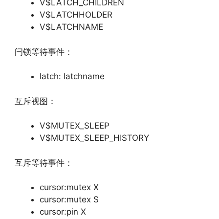
V$LATCH_CHILDREN
V$LATCHHOLDER
V$LATCHNAME
闩锁等待事件：
latch: latchname
互斥视图：
V$MUTEX_SLEEP
V$MUTEX_SLEEP_HISTORY
互斥等待事件：
cursor:mutex X
cursor:mutex S
cursor:pin X