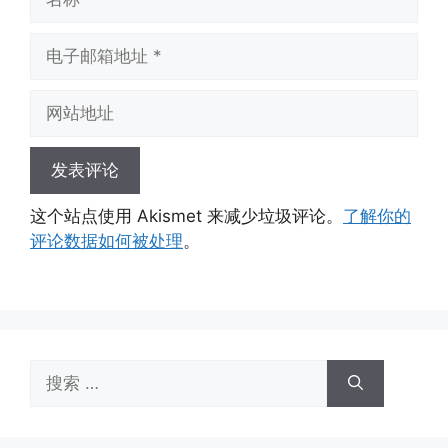
称
电
子
邮
网
箱
站
地
地
址
址
这个站点使用 Akismet 来减少垃圾评论。
了解你的
评论数据如何被处理
。
搜
索：