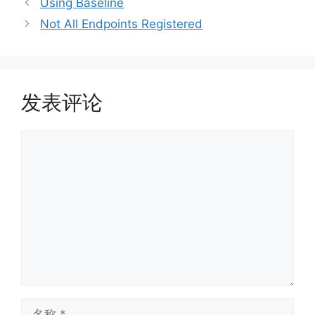
Using Baseline
Not All Endpoints Registered
发表评论
评
论
名