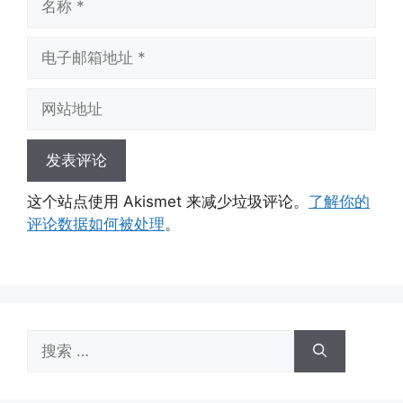
称
电
子
邮
网
箱
站
地
地
址
址
这个站点使用 Akismet 来减少垃圾评论。
了解你的
评论数据如何被处理
。
搜
索：