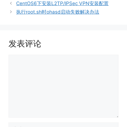
签
CentOS6下安装L2TP/IPSec VPN安装配置
执行root.sh时ohasd启动失败解决办法
发表评论
评
论
名