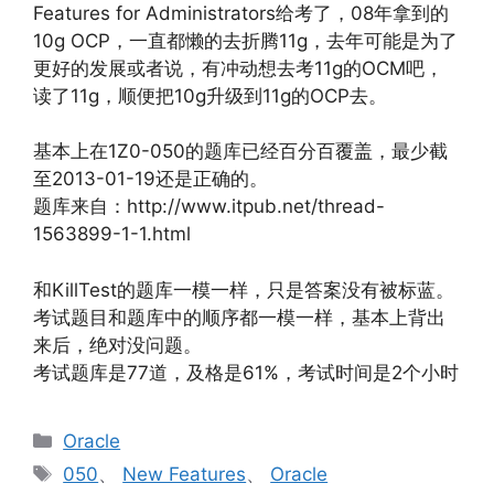
Features for Administrators给考了，08年拿到的
10g OCP，一直都懒的去折腾11g，去年可能是为了
更好的发展或者说，有冲动想去考11g的OCM吧，
读了11g，顺便把10g升级到11g的OCP去。
基本上在1Z0-050的题库已经百分百覆盖，最少截
至2013-01-19还是正确的。
题库来自：http://www.itpub.net/thread-
1563899-1-1.html
和KillTest的题库一模一样，只是答案没有被标蓝。
考试题目和题库中的顺序都一模一样，基本上背出
来后，绝对没问题。
考试题库是77道，及格是61%，考试时间是2个小时
分
Oracle
类
标
050
、
New Features
、
Oracle