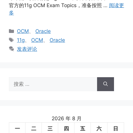
官方的11g OCM Exam Topics，准备按照 …
阅读更
多
分
OCM
、
Oracle
类
标
11g
、
OCM
、
Oracle
签
发表评论
搜
索：
2026 年 8 月
一
二
三
四
五
六
日