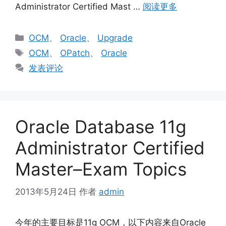
Administrator Certified Mast …
阅读更多
分
OCM
、
Oracle
、
Upgrade
类
标
OCM
、
OPatch
、
Oracle
签
发表评论
Oracle Database 11g
Administrator Certified
Master–Exam Topics
2013年5月24日
作者
admin
今年的主要目标是11g OCM，以下内容来自Oracle