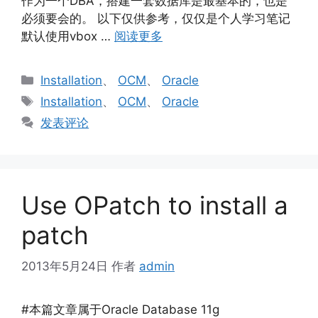
作为一个DBA，搭建一套数据库是最基本的，也是
必须要会的。 以下仅供参考，仅仅是个人学习笔记
默认使用vbox …
阅读更多
分
Installation
、
OCM
、
Oracle
类
标
Installation
、
OCM
、
Oracle
签
发表评论
Use OPatch to install a
patch
2013年5月24日
作者
admin
#本篇文章属于Oracle Database 11g