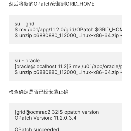
然后将新的OPatch安装到GRID_HOME
su - grid

$ mv /u01/app/11.2.0/grid/OPatch $GRID_HOME/O
$ unzip p6880880_112000_Linux-x86-64.zip -d
su - oracle

[oracle@localhost 11.2]$ mv /u01/app/oracle/pr
$ unzip p6880880_112000_Linux-x86-64.zip -
检查确定是否已经安装正确
[grid@ocmrac2 32]$ opatch version

OPatch Version: 11.2.0.3.4

OPatch succeeded.