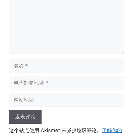
名
称
电
子
邮
网
箱
站
地
地
址
址
这个站点使用 Akismet 来减少垃圾评论。
了解你的