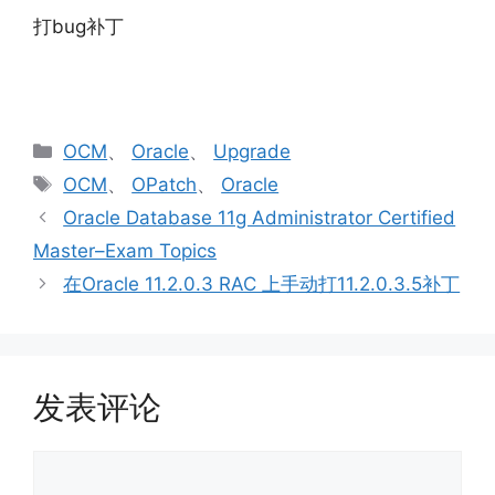
打bug补丁
分
OCM
、
Oracle
、
Upgrade
类
标
OCM
、
OPatch
、
Oracle
签
Oracle Database 11g Administrator Certified
Master–Exam Topics
在Oracle 11.2.0.3 RAC 上手动打11.2.0.3.5补丁
发表评论
评
论