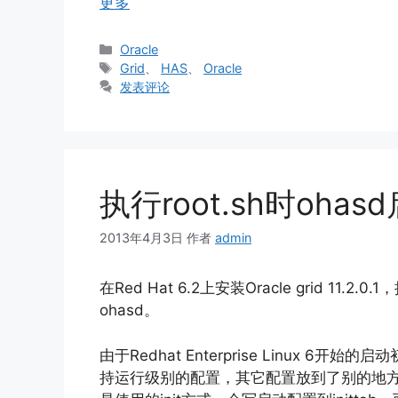
更多
分
Oracle
类
标
Grid
、
HAS
、
Oracle
签
发表评论
执行root.sh时oh
2013年4月3日
作者
admin
在Red Hat 6.2上安装Oracle grid 11
ohasd。
由于Redhat Enterprise Linux 6开始的
持运行级别的配置，其它配置放到了别的地方，oracl