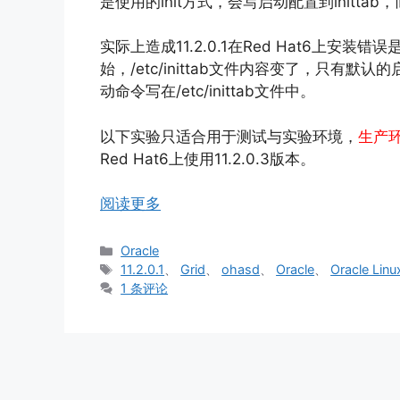
是使用的init方式，会写启动配置到inittab，而
实际上造成11.2.0.1在Red Hat6上安装错误是
始，/etc/inittab文件内容变了，只有默认的
动命令写在/etc/inittab文件中。
以下实验只适合用于测试与实验环境，
生产环
Red Hat6上使用11.2.0.3版本。
阅读更多
分
Oracle
类
标
11.2.0.1
、
Grid
、
ohasd
、
Oracle
、
Oracle Linu
签
1 条评论