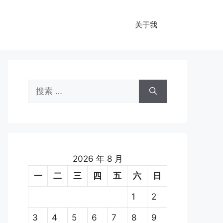
关于我
搜
索：
2026 年 8 月
一
二
三
四
五
六
日
1
2
3
4
5
6
7
8
9