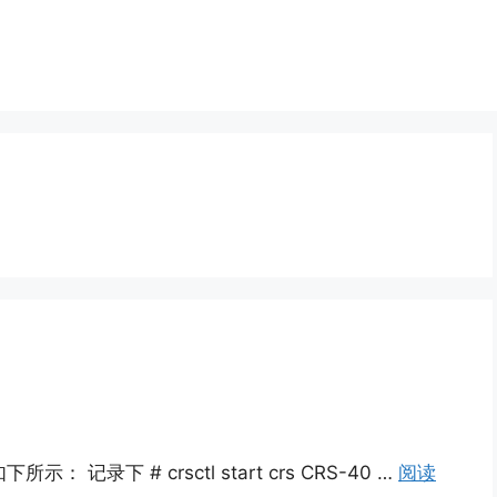
录下 # crsctl start crs CRS-40 …
阅读