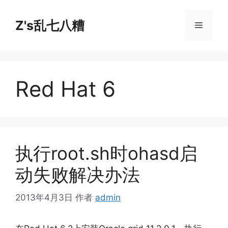
跳
至
Z's乱七八糟
菜
内
容
单
Red Hat 6
执行root.sh时ohasd启
动失败解决办法
2013年4月3日
作者
admin