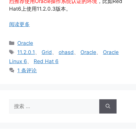
烈推荐使用Oracle操作系统认证的环境
，比如Red
Hat6上使用11.2.0.3版本。
阅读更多
分
Oracle
类
标
11.2.0.1
、
Grid
、
ohasd
、
Oracle
、
Oracle
签
Linux 6
、
Red Hat 6
1 条评论
搜
索：